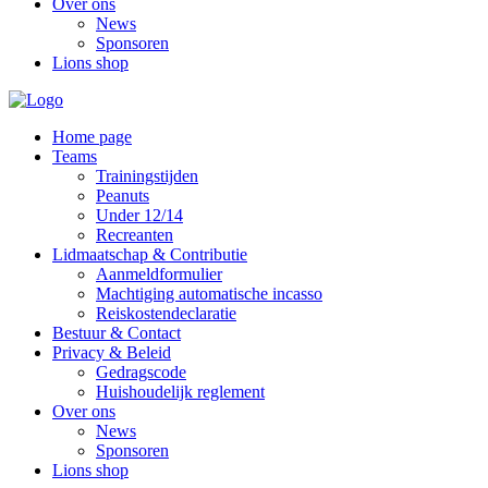
Over ons
News
Sponsoren
Lions shop
Home page
Teams
Trainingstijden
Peanuts
Under 12/14
Recreanten
Lidmaatschap & Contributie
Aanmeldformulier
Machtiging automatische incasso
Reiskostendeclaratie
Bestuur & Contact
Privacy & Beleid
Gedragscode
Huishoudelijk reglement
Over ons
News
Sponsoren
Lions shop