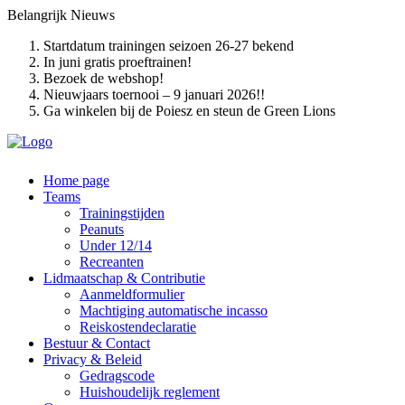
Belangrijk
Nieuws
Startdatum trainingen seizoen 26-27 bekend
In juni gratis proeftrainen!
Bezoek de webshop!
Nieuwjaars toernooi – 9 januari 2026!!
Ga winkelen bij de Poiesz en steun de Green Lions
Home page
Teams
Trainingstijden
Peanuts
Under 12/14
Recreanten
Lidmaatschap & Contributie
Aanmeldformulier
Machtiging automatische incasso
Reiskostendeclaratie
Bestuur & Contact
Privacy & Beleid
Gedragscode
Huishoudelijk reglement