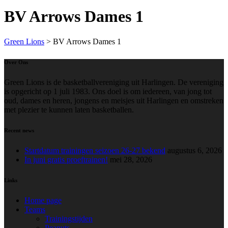
BV Arrows Dames 1
Green Lions
>
BV Arrows Dames 1
Over Ons
Green Lions is de basketballvereniging uit Harlingen. De vereniging
is opgericht op 1 juli 1983. Ons doel is om iedereen, van jong tot
oud, dames en heren, jongens en meisjes uit Harlingen en omstreken
met plezier te kunnen laten basketballen.
Recent news
Startdatum trainingen seizoen 26-27 bekend
augustus 6, 2026
In juni gratis proeftrainen!
mei 28, 2026
Links
Home page
Teams
Trainingstijden
Peanuts