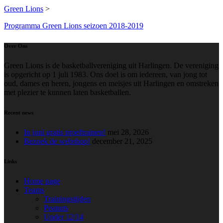
Green Lions
>
Programma Green Lions seizoen 2018-2019
Over Ons
Green Lions is de basketballvereniging uit Harlingen. De vereniging
is opgericht op 1 juli 1983. Ons doel is om iedereen, van jong tot
oud, dames en heren, jongens en meisjes uit Harlingen en omstreken
met plezier te kunnen laten basketballen.
Recent news
In juni gratis proeftrainen!
mei 28, 2026
Bezoek de webshop!
december 21, 2025
Links
Home page
Teams
Trainingstijden
Peanuts
Under 12/14