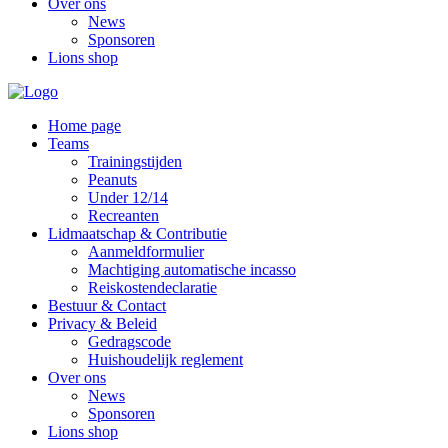
Over ons
News
Sponsoren
Lions shop
Home page
Teams
Trainingstijden
Peanuts
Under 12/14
Recreanten
Lidmaatschap & Contributie
Aanmeldformulier
Machtiging automatische incasso
Reiskostendeclaratie
Bestuur & Contact
Privacy & Beleid
Gedragscode
Huishoudelijk reglement
Over ons
News
Sponsoren
Lions shop