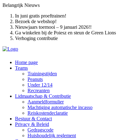
Belangrijk
Nieuws
In juni gratis proeftrainen!
Bezoek de webshop!
Nieuwjaars toernooi – 9 januari 2026!!
Ga winkelen bij de Poiesz en steun de Green Lions
Verhoging contributie
Home page
Teams
Trainingstijden
Peanuts
Under 12/14
Recreanten
Lidmaatschap & Contributie
Aanmeldformulier
Machtiging automatische incasso
Reiskostendeclaratie
Bestuur & Contact
Privacy & Beleid
Gedragscode
Huishoudelijk reglement