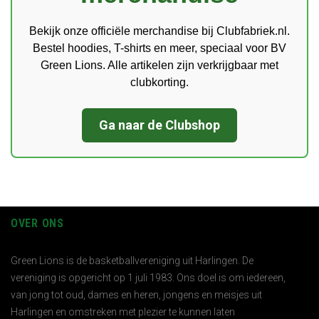
Bekijk onze officiële merchandise bij Clubfabriek.nl.
Bestel hoodies, T-shirts en meer, speciaal voor BV
Green Lions. Alle artikelen zijn verkrijgbaar met
clubkorting.
Ga naar de Clubshop
OVER ONS
Green Lions is de basketballvereniging uit Harlingen. De
vereniging is opgericht op 1 juli 1983. Ons doel is om iedereen,
van jong tot oud, dames en heren, jongens en meisjes uit
Harlingen en omstreken met plezier te kunnen laten