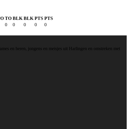
TO
TO
BLK
BLK
PTS
PTS
0
0
0
0
0
 dames en heren, jongens en meisjes uit Harlingen en omstreken met