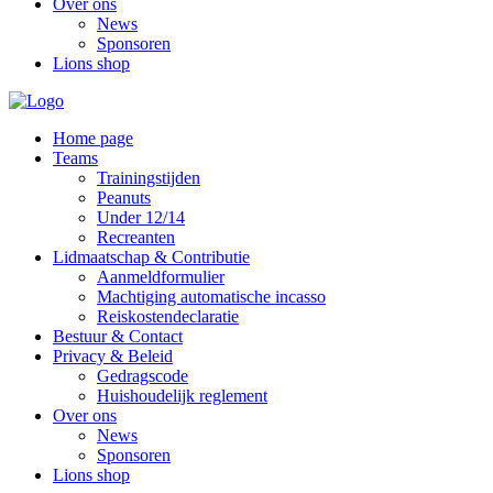
Over ons
News
Sponsoren
Lions shop
Home page
Teams
Trainingstijden
Peanuts
Under 12/14
Recreanten
Lidmaatschap & Contributie
Aanmeldformulier
Machtiging automatische incasso
Reiskostendeclaratie
Bestuur & Contact
Privacy & Beleid
Gedragscode
Huishoudelijk reglement
Over ons
News
Sponsoren
Lions shop