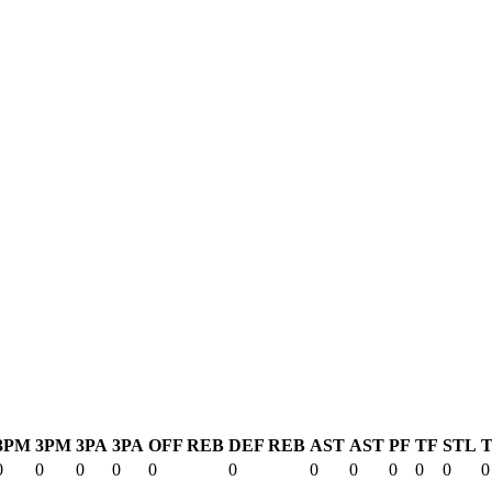
3PM
3PM
3PA
3PA
OFF REB
DEF REB
AST
AST
PF
TF
STL
0
0
0
0
0
0
0
0
0
0
0
0