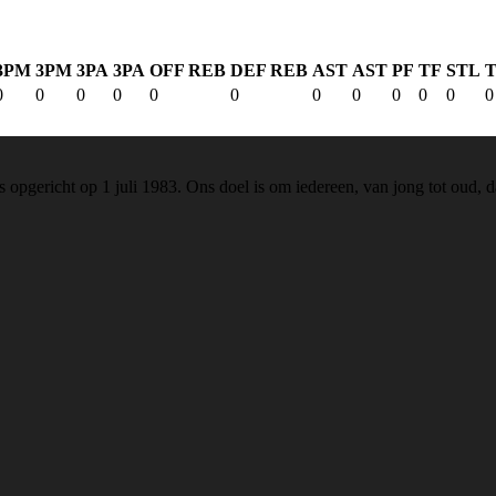
3PM
3PM
3PA
3PA
OFF REB
DEF REB
AST
AST
PF
TF
STL
0
0
0
0
0
0
0
0
0
0
0
0
s opgericht op 1 juli 1983. Ons doel is om iedereen, van jong tot oud,