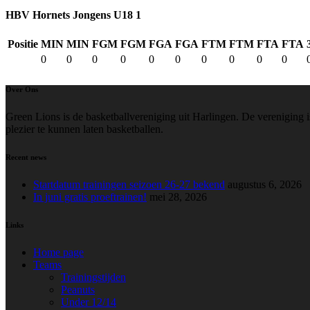
HBV Hornets Jongens U18 1
Positie
MIN
MIN
FGM
FGM
FGA
FGA
FTM
FTM
FTA
FTA
0
0
0
0
0
0
0
0
0
0
Over Ons
Green Lions is de basketballvereniging uit Harlingen. De vereniging i
plezier te kunnen laten basketballen.
Recent news
Startdatum trainingen seizoen 26-27 bekend
augustus 6, 2026
In juni gratis proeftrainen!
mei 28, 2026
Links
Home page
Teams
Trainingstijden
Peanuts
Under 12/14