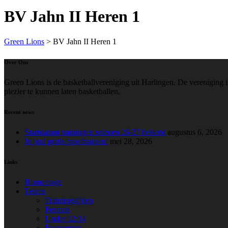
BV Jahn II Heren 1
Green Lions
>
BV Jahn II Heren 1
Over Ons
Green Lions is de basketballvereniging uit Harlingen. De vereniging i
plezier te kunnen laten basketballen.
Recent news
Startdatum trainingen seizoen 26-27 bekend
augustus 6, 2026
In juni gratis proeftrainen!
mei 28, 2026
Links
Home page
Teams
Trainingstijden
Peanuts
Under 12/14
Recreanten