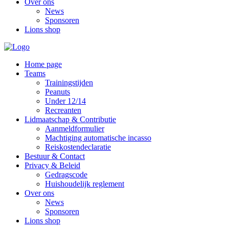
Over ons
News
Sponsoren
Lions shop
Home page
Teams
Trainingstijden
Peanuts
Under 12/14
Recreanten
Lidmaatschap & Contributie
Aanmeldformulier
Machtiging automatische incasso
Reiskostendeclaratie
Bestuur & Contact
Privacy & Beleid
Gedragscode
Huishoudelijk reglement
Over ons
News
Sponsoren
Lions shop