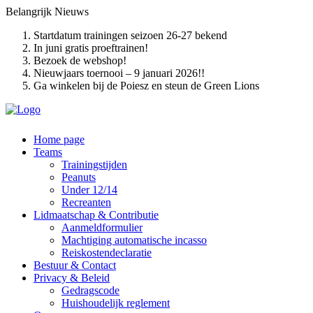
Belangrijk
Nieuws
Startdatum trainingen seizoen 26-27 bekend
In juni gratis proeftrainen!
Bezoek de webshop!
Nieuwjaars toernooi – 9 januari 2026!!
Ga winkelen bij de Poiesz en steun de Green Lions
Home page
Teams
Trainingstijden
Peanuts
Under 12/14
Recreanten
Lidmaatschap & Contributie
Aanmeldformulier
Machtiging automatische incasso
Reiskostendeclaratie
Bestuur & Contact
Privacy & Beleid
Gedragscode
Huishoudelijk reglement