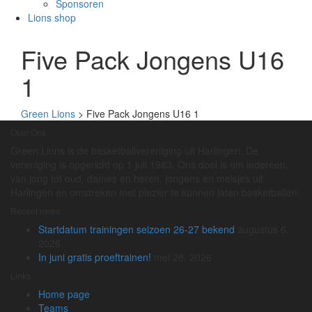
Sponsoren
Lions shop
Five Pack Jongens U16
1
Green Lions
>
Five Pack Jongens U16 1
Over Ons
Green Lions is de basketballvereniging uit Harlingen. De
vereniging is opgericht op 1 juli 1983. Ons doel is om iedereen,
van jong tot oud, dames en heren, jongens en meisjes uit
Harlingen en omstreken met plezier te kunnen laten basketballen.
Recent news
Startdatum trainingen seizoen 26-27 bekend
augustus 6,
2026
In juni gratis proeftrainen!
mei 28, 2026
Links
Home page
Teams