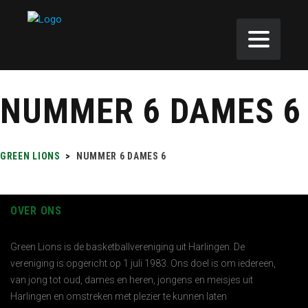
NUMMER 6 DAMES 6
GREEN LIONS
>
NUMMER 6 DAMES 6
OVER ONS
Green Lions is de basketballvereniging uit Harlingen. De
vereniging is opgericht op 1 juli 1983. Ons doel is om iedereen,
van jong tot oud, dames en heren, jongens en meisjes uit
Harlingen en omstreken met plezier te kunnen laten