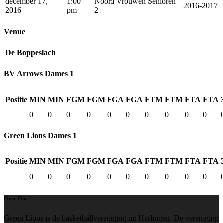
december 17,
1:00
Noord Vrouwen Senioren
2016-2017
2016
pm
2
Venue
De Boppeslach
BV Arrows Dames 1
Positie
MIN
MIN
FGM
FGM
FGA
FGA
FTM
FTM
FTA
FTA
0
0
0
0
0
0
0
0
0
0
Green Lions Dames 1
Positie
MIN
MIN
FGM
FGM
FGA
FGA
FTM
FTM
FTA
FTA
0
0
0
0
0
0
0
0
0
0
Over Ons
Green Lions is de basketballvereniging uit Harlingen. De vereniging