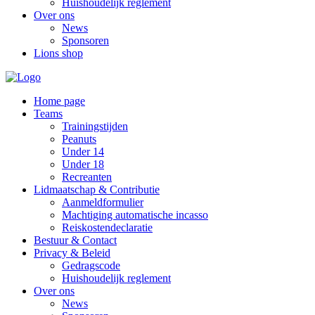
Huishoudelijk reglement
Over ons
News
Sponsoren
Lions shop
Home page
Teams
Trainingstijden
Peanuts
Under 14
Under 18
Recreanten
Lidmaatschap & Contributie
Aanmeldformulier
Machtiging automatische incasso
Reiskostendeclaratie
Bestuur & Contact
Privacy & Beleid
Gedragscode
Huishoudelijk reglement
Over ons
News