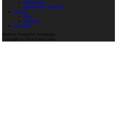
Gedragscode
Huishoudelijk reglement
Over ons
News
Sponsoren
Lions shop
Made by YoungTive Webdesign
Copyright (c) 2016 Green Lions.