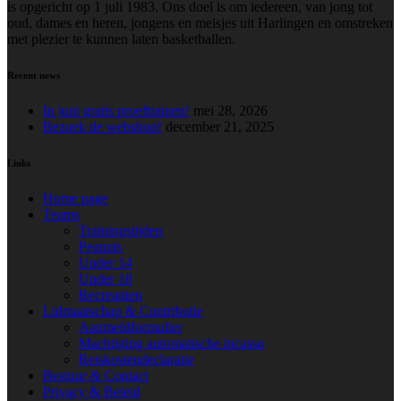
is opgericht op 1 juli 1983. Ons doel is om iedereen, van jong tot
oud, dames en heren, jongens en meisjes uit Harlingen en omstreken
met plezier te kunnen laten basketballen.
Recent news
In juni gratis proeftrainen!
mei 28, 2026
Bezoek de webshop!
december 21, 2025
Links
Home page
Teams
Trainingstijden
Peanuts
Under 14
Under 18
Recreanten
Lidmaatschap & Contributie
Aanmeldformulier
Machtiging automatische incasso
Reiskostendeclaratie
Bestuur & Contact
Privacy & Beleid