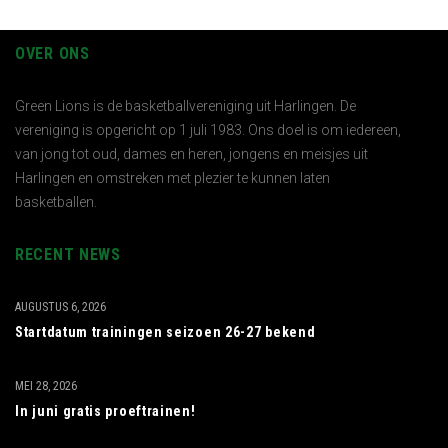
OVER ONS
Green Lions is de basketballvereniging uit Harlingen. De
vereniging is opgericht op 1 juli 1983. Ons doel is om iedereen,
van jong tot oud, dames en heren, jongens en meisjes uit
Harlingen en omstreken met plezier te kunnen laten
basketballen.
RECENT NEWS
AUGUSTUS 6, 2026
Startdatum trainingen seizoen 26-27 bekend
MEI 28, 2026
In juni gratis proeftrainen!